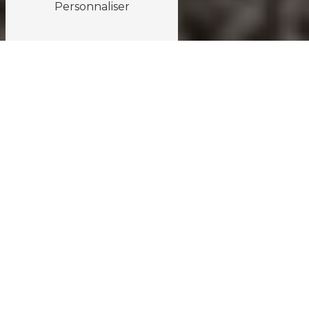
Personnaliser
ASSUREUR À MARSEILLE
Assureur à Marseille : Assurances
Marseille Provence
Vous recherchez un assureur fiable et compétent à
Marseille ? Découvrez Assurances Marseille
Provence, votre partenaire de confiance pour tous
vos besoins d'assurance dans la région. Située au 19
Square des Frères Ambrogiani à Marseille, notre
agence met à votre disposition une équipe d'experts