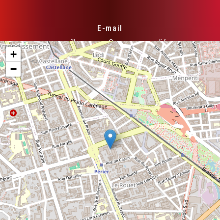
E-mail
marseilleprovence@agence.generali.fr
+
−